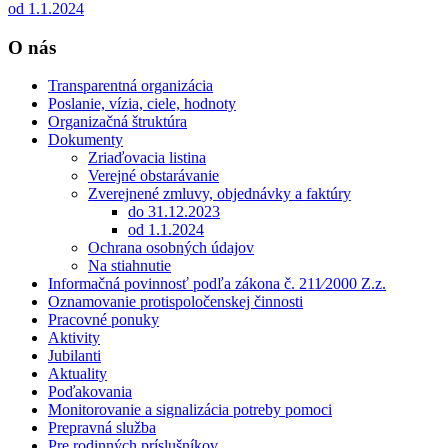
od 1.1.2024
O nás
Transparentná organizácia
Poslanie, vízia, ciele, hodnoty
Organizačná štruktúra
Dokumenty
Zriaďovacia listina
Verejné obstarávanie
Zverejnené zmluvy, objednávky a faktúry
do 31.12.2023
od 1.1.2024
Ochrana osobných údajov
Na stiahnutie
Informačná povinnosť podľa zákona č. 211⁄2000 Z.z.
Oznamovanie protispoločenskej činnosti
Pracovné ponuky
Aktivity
Jubilanti
Aktuality
Poďakovania
Monitorovanie a signalizácia potreby pomoci
Prepravná služba
Pre rodinných príslušníkov