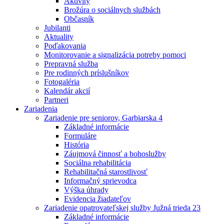
Aktivity
Brožúra o sociálnych službách
Občasník
Jubilanti
Aktuality
Poďakovania
Monitorovanie a signalizácia potreby pomoci
Prepravná služba
Pre rodinných príslušníkov
Fotogaléria
Kalendár akcií
Partneri
Zariadenia
Zariadenie pre seniorov, Garbiarska 4
Základné informácie
Formuláre
História
Záujmová činnosť a bohoslužby
Sociálna rehabilitácia
Rehabilitačná starostlivosť
Informačný sprievodca
Výška úhrady
Evidencia žiadateľov
Zariadenie opatrovateľskej služby Južná trieda 23
Základné informácie