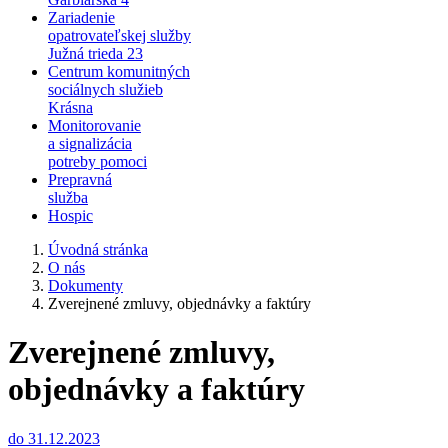
Zariadenie
opatrovateľskej služby
Južná trieda 23
Centrum komunitných
sociálnych služieb
Krásna
Monitorovanie
a signalizácia
potreby pomoci
Prepravná
služba
Hospic
Úvodná stránka
O nás
Dokumenty
Zverejnené zmluvy, objednávky a faktúry
Zverejnené zmluvy,
objednávky a faktúry
do 31.12.2023