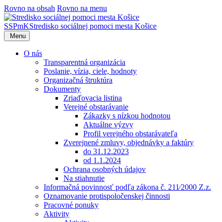
Rovno na obsah
Rovno na menu
SSPmK
Stredisko sociálnej pomoci mesta Košice
Menu
O nás
Transparentná organizácia
Poslanie, vízia, ciele, hodnoty
Organizačná štruktúra
Dokumenty
Zriaďovacia listina
Verejné obstarávanie
Zákazky s nízkou hodnotou
Aktuálne výzvy
Profil verejného obstarávateľa
Zverejnené zmluvy, objednávky a faktúry
do 31.12.2023
od 1.1.2024
Ochrana osobných údajov
Na stiahnutie
Informačná povinnosť podľa zákona č. 211⁄2000 Z.z.
Oznamovanie protispoločenskej činnosti
Pracovné ponuky
Aktivity