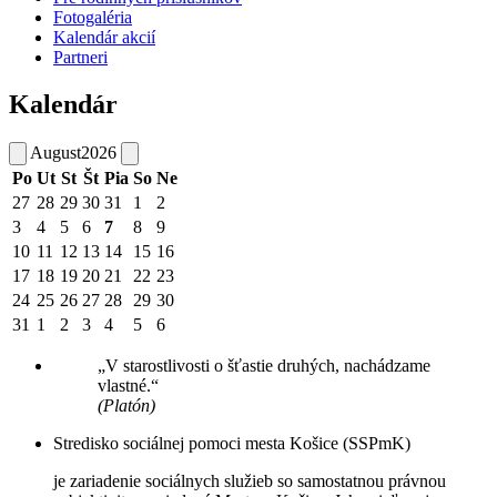
Fotogaléria
Kalendár akcií
Partneri
Kalendár
August
2026
Po
Ut
St
Št
Pia
So
Ne
27
28
29
30
31
1
2
3
4
5
6
7
8
9
10
11
12
13
14
15
16
17
18
19
20
21
22
23
24
25
26
27
28
29
30
31
1
2
3
4
5
6
„V starostlivosti o šťastie druhých, nachádzame
vlastné.“
(Platón)
Stredisko sociálnej pomoci mesta Košice (SSPmK)
je zariadenie sociálnych služieb so samostatnou právnou