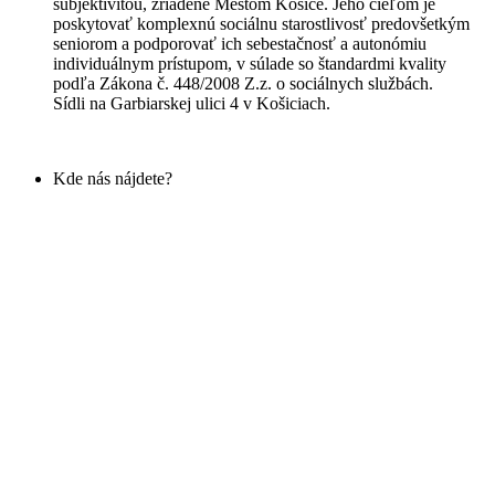
subjektivitou, zriadené Mestom Košice. Jeho cieľom je
poskytovať komplexnú sociálnu starostlivosť predovšetkým
seniorom a podporovať ich sebestačnosť a autonómiu
individuálnym prístupom, v súlade so štandardmi kvality
podľa Zákona č. 448/2008 Z.z. o sociálnych službách.
Sídli na Garbiarskej ulici 4 v Košiciach.
Kde nás nájdete?