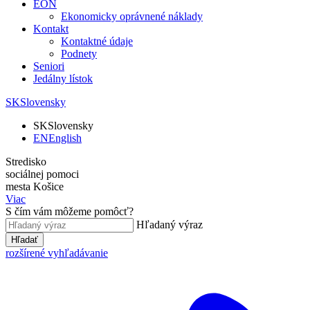
EON
Ekonomicky oprávnené náklady
Kontakt
Kontaktné údaje
Podnety
Seniori
Jedálny lístok
SK
Slovensky
SK
Slovensky
EN
English
Stredisko
sociálnej pomoci
mesta Košice
Viac
S čím vám môžeme pomôcť?
Hľadaný výraz
Hľadať
rozšírené vyhľadávanie