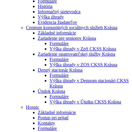
Formuláre
História
Informačný sprievodca
Výška úhrady
Evidencia žiadateľov
Centrum komunitných sociálnych služieb Krásna
Základné informácie
Zariadenie pre seniorov Krásna
Formuláre
Výška úhrady v ZpS CKSS Krásna
Zariadenie opatrovateľskej služby Krásna
Formuláre
Výška úhrady v ZOS CKSS Krásna
Denný stacionár Krásna
Formuláre
Výška úhrady v Dennom stacionári CKSS
Krásna
Útulok Krásna
Formuláre
Výška úhrady v Útulku CKSS Krásna
Hospic
Základné informácie
Postup pri prijatí
Kontakty
Formuláre