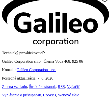
Technický prevádzkovateľ:
Galileo Corporation s.r.o., Čierna Voda 468, 925 06
Kontakt:
Galileo Corporation s.r.o.
Posledná aktualizácia: 7. 8. 2026
Zmena vzhľadu
,
Štruktúra stránok
,
RSS
,
Vytlačiť
Vyhlásenie o prístupnosti
,
Cookies
,
Webové sídlo