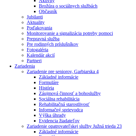
Aktivity
Brožúra o sociálnych službách
Občasník
Jubilanti
Aktuality
Poďakovania
Monitorovanie a signalizácia potreby pomoci
Prepravná služba
Pre rodinných príslušníkov
Fotogaléria
Kalendár akcií
Partneri
Zariadenia
Zariadenie pre seniorov, Garbiarska 4
Základné informácie
Formuláre
História
Záujmová činnosť a bohoslužby
Sociálna rehabilitácia
Rehabilitačná starostlivosť
Informačný sprievodca
Výška úhrady
Evidencia žiadateľov
Zariadenie opatrovateľskej služby Južná trieda 23
Základné informácie