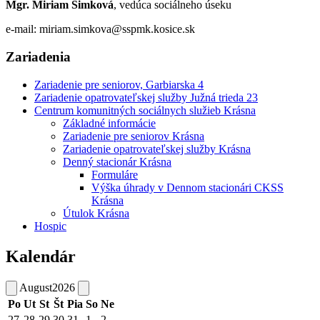
Mgr. Miriam Šimková
, vedúca sociálneho úseku
e-mail: miriam.simkova@sspmk.kosice.sk
Zariadenia
Zariadenie pre seniorov, Garbiarska 4
Zariadenie opatrovateľskej služby Južná trieda 23
Centrum komunitných sociálnych služieb Krásna
Základné informácie
Zariadenie pre seniorov Krásna
Zariadenie opatrovateľskej služby Krásna
Denný stacionár Krásna
Formuláre
Výška úhrady v Dennom stacionári CKSS
Krásna
Útulok Krásna
Hospic
Kalendár
August
2026
Po
Ut
St
Št
Pia
So
Ne
27
28
29
30
31
1
2