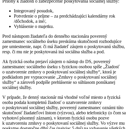
Prílohy k žiadosti o zabezpečenie poskytovania sociálnej služby:
Integrovaný posudok,
Potvrdenie o príjme – za predchádzajúci kalendárny rok
/dôchodok, a iné/,
Vyhlásenie o majetku.
Pred nástupom žiadateľa do denného stacionára poverený
zamestnanec sociálneho úseku preskúma skutočnosti rozhodujúce
pre umiestnenie, napr. či má žiadateľ záujem o poskytovanú službu,
resp. či mu nie je poskytovaná iná sociálna služba a pod.
Ak fyzická osoba prejaví záujem o nástup do DS, poverený
zamestnanec sociálneho úseku s fyzickou osobou spíše „Žiadosť
o uzatvorenie zmluvy o poskytovaní sociálnej služby“, ktorá je
podkladom pre vypracovanie „Zmluvy o poskytovaní sociálnej
služby“ a zároveň podpíše prehlásenie so súhlasom ponúkanej
sociálnej služby.
V prípade, že denný stacionár má vhodné voľné miesto a fyzická
osoba podala kompletnú žiadosť o uzatvorenie zmluvy
o poskytovaní sociálnej služby, poverený zamestnanec oznámi túto
skutočnosť žiadateľovi listom (výzvou), alebo telefonicky (o čom sa
vyhotoví písomný záznam), v ktorom fyzickú osobu pozve
k uzatvoreniu zmluvy o poskytovaní sociálnej služby. Vo výzve mu
poskytne dostatočne dlhý čas (najviac 5 dní) na vybavenie všetkých