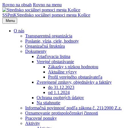
Rovno na obsah
Rovno na menu
SSPmK
Stredisko sociálnej pomoci mesta Košice
Menu
O nás
Transparentná organizácia
Poslanie, vízia, ciele, hodnoty
Organizačná štruktúra
Dokumenty
Zriaďovacia listina
Verejné obstarávanie
Zákazky s nízkou hodnotou
Aktuálne výzvy
Profil verejného obstarávateľa
Zverejnené zmluvy, objednávky a faktúry
do 31.12.2023
od 1.1.2024
Ochrana osobných údajov
Na stiahnutie
Informačná povinnosť podľa zákona č. 211⁄2000 Z.z.
Oznamovanie protispoločenskej činnosti
Pracovné ponuky
Aktivity