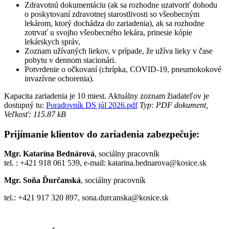
Zdravotnú dokumentáciu (ak sa rozhodne uzatvoriť dohodu
o poskytovaní zdravotnej starostlivosti so všeobecným
lekárom, ktorý dochádza do zariadenia), ak sa rozhodne
zotrvať u svojho všeobecného lekára, prinesie kópie
lekárskych správ,
Zoznam užívaných liekov, v prípade, že užíva lieky v čase
pobytu v dennom stacionári.
Potvrdenie o očkovaní (chrípka, COVID-19, pneumokokové
invazívne ochorenia).
Kapacita zariadenia je 10 miest. Aktuálny zoznam žiadateľov je
dostupný tu:
Poradovník DS júl 2026.pdf
Typ: PDF dokument,
Veľkosť: 115.87 kB
Prijímanie klientov do zariadenia zabezpečuje:
Mgr. Katarína Bednárová
, sociálny pracovník
tel. : +421 918 061 539, e-mail: katarina.bednarova@kosice.sk
Mgr. Soňa Ďurčanská
, sociálny pracovník
tel.: +421 917 320 897, sona.durcanska@kosice.sk