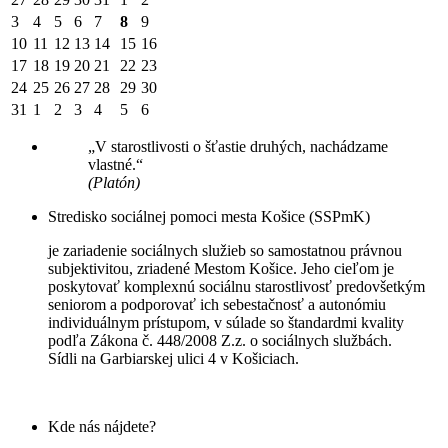
3
4
5
6
7
8
9
10
11
12
13
14
15
16
17
18
19
20
21
22
23
24
25
26
27
28
29
30
31
1
2
3
4
5
6
„V starostlivosti o šťastie druhých, nachádzame
vlastné.“
(Platón)
Stredisko sociálnej pomoci mesta Košice (SSPmK)
je zariadenie sociálnych služieb so samostatnou právnou
subjektivitou, zriadené Mestom Košice. Jeho cieľom je
poskytovať komplexnú sociálnu starostlivosť predovšetkým
seniorom a podporovať ich sebestačnosť a autonómiu
individuálnym prístupom, v súlade so štandardmi kvality
podľa Zákona č. 448/2008 Z.z. o sociálnych službách.
Sídli na Garbiarskej ulici 4 v Košiciach.
Kde nás nájdete?