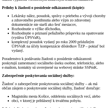
Prílohy k žiadosti o posúdenie odkázanosti (kópie):
Lekársky nález, posudok, správy o priebehu a vývoji choroby
a zdravotného postihnutia alebo výpis zo zdravotnej
dokumentácie nie starší ako šesť mesiacov,
Rozhodnutie o výške dôchodku,
Rozhodnutie o priznaní peňažného príspevku na opatrovanie
(vydáva ÚPSVaR),
komplexný posudok vydaný po roku 2009 príslušným
ÚPSVaR na účely kompenzácie dôsledkov ŤZP – pokiaľ bol
vydaný.
Poradenstvo k podávaniu žiadosti o posúdenie odkázanosti
poskytujú zamestnanci sociálneho úseku osobne, telefonicky, alebo
e-mailom, kontakty sú uverejnené na webovej stránke SSPmK.
Zabezpečenie poskytovania sociálnej služby:
Žiadosť o zabezpečenie poskytovania sociálnej služby – ak má
občan záujem o poskytovanie sociálnej služby, žiadosť doručuje:
Magistrátu mesta Košice, oddeleniu sociálnych vecí, alebo
obci, v ktorej je prihlásený k trvalému pobytu.