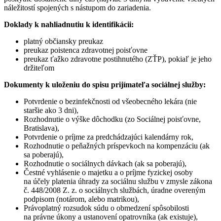
náležitostí spojených s nástupom do zariadenia.
Doklady k nahliadnutiu k identifikácii:
platný občiansky preukaz
preukaz poistenca zdravotnej poisťovne
preukaz ťažko zdravotne postihnutého (ZŤP), pokiaľ je jeho
držiteľom
Dokumenty k uloženiu do spisu prijímateľa sociálnej služby:
Potvrdenie o bezinfekčnosti od všeobecného lekára (nie
staršie ako 3 dni),
Rozhodnutie o výške dôchodku (zo Sociálnej poisťovne,
Bratislava),
Potvrdenie o príjme za predchádzajúci kalendárny rok,
Rozhodnutie o peňažných príspevkoch na kompenzáciu (ak
sa poberajú),
Rozhodnutie o sociálnych dávkach (ak sa poberajú),
Čestné vyhlásenie o majetku a o príjme fyzickej osoby
na účely platenia úhrady za sociálnu službu v zmysle zákona
č. 448/2008 Z. z. o sociálnych službách, úradne overeným
podpisom (notárom, alebo matrikou),
Právoplatný rozsudok súdu o obmedzení spôsobilosti
na právne úkony a ustanovení opatrovníka (ak existuje),