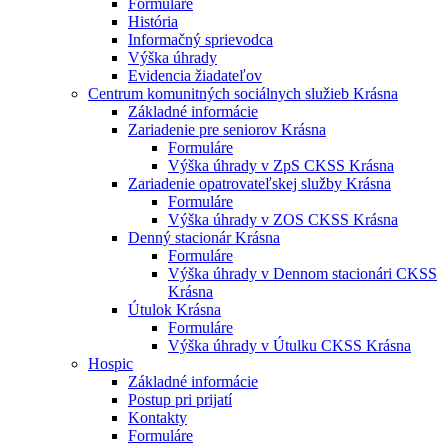
Formuláre
História
Informačný sprievodca
Výška úhrady
Evidencia žiadateľov
Centrum komunitných sociálnych služieb Krásna
Základné informácie
Zariadenie pre seniorov Krásna
Formuláre
Výška úhrady v ZpS CKSS Krásna
Zariadenie opatrovateľskej služby Krásna
Formuláre
Výška úhrady v ZOS CKSS Krásna
Denný stacionár Krásna
Formuláre
Výška úhrady v Dennom stacionári CKSS
Krásna
Útulok Krásna
Formuláre
Výška úhrady v Útulku CKSS Krásna
Hospic
Základné informácie
Postup pri prijatí
Kontakty
Formuláre