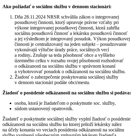
Ako požiadať o sociálnu službu v dennom stacionári:
Dňa 28.11.2024 NRSR schválila zákon o integrovanej
posudkovej činnosti, ktorý upravuje právne vzťahy pri
výkone integrovanej posudkovej činnosti, ktorá zahŕňa
sociálnu posudkovú činnosť a lekársku posudkovú činnosť
a jej výsledkom je integrovaný posudok. Výkon posudkovej
činnosti je centralizovaný na jeden subjekt – posudzovanie
vykonávajú výlučne úrady práce, sociálnych vecí
a rodiny
.
Zrušuje sa teda pôsobnosť obce a vyššieho
územného celku v rozsahu svojej pôsobnosti rozhodovať
o odkázanosti na sociálnu službu v správnom konaní
a vyhotovovať posudok o odkázanosti na sociálnu službu.
Žiadosť o zabezpečenie poskytovania sociálnej služby
v dennom stacionári podáte obci/mestu.
Žiadosť o posúdenie odkázanosti na sociálnu službu si podáva:
osoba, ktorá je žiadateľom o poskytnutie soc. služby,
súdom ustanovený opatrovník.
Žiadateľ o poskytnutie sociálnej služby vyplní žiadosť o posúdenie
odkázanosti na sociálnu službu ku ktorej priloží lekársky nález
na účely konania vo veciach posúdenia odkázanosti na sociálnu
službu vyplnenú všeobecným zmluvným lekárom žiadateľa.