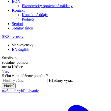
EON
Ekonomicky oprávnené náklady
Kontakt
Kontaktné údaje
Podnety
Seniori
Jedálny lístok
SK
Slovensky
SK
Slovensky
EN
English
Stredisko
sociálnej pomoci
mesta Košice
Viac
S čím vám môžeme pomôcť?
Hľadaný výraz
Hľadať
rozšírené vyhľadávanie