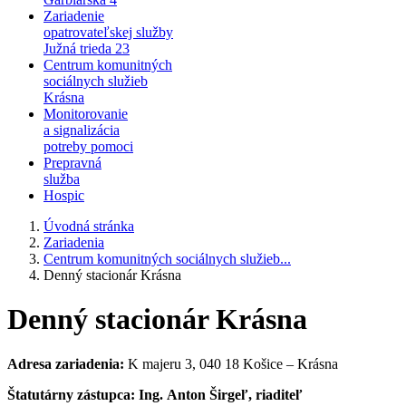
Zariadenie
opatrovateľskej služby
Južná trieda 23
Centrum komunitných
sociálnych služieb
Krásna
Monitorovanie
a signalizácia
potreby pomoci
Prepravná
služba
Hospic
Úvodná stránka
Zariadenia
Centrum komunitných sociálnych služieb...
Denný stacionár Krásna
Denný stacionár Krásna
Adresa zariadenia:
K majeru 3, 040 18 Košice – Krásna
Štatutárny zástupca:
Ing. Anton Širgeľ, riaditeľ