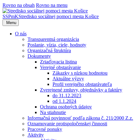
Rovno na obsah
Rovno na menu
SSPmK
Stredisko sociálnej pomoci mesta Košice
Menu
O nás
Transparentná organizácia
Poslanie, vízia, ciele, hodnoty
Organizačná štruktúra
Dokumenty
Zriaďovacia listina
Verejné obstarávanie
Zákazky s nízkou hodnotou
Aktuálne výzvy
Profil verejného obstarávateľa
Zverejnené zmluvy, objednávky a faktúry
do 31.12.2023
od 1.1.2024
Ochrana osobných údajov
Na stiahnutie
Informačná povinnosť podľa zákona č. 211⁄2000 Z.z.
Oznamovanie protispoločenskej činnosti
Pracovné ponuky
Aktivity