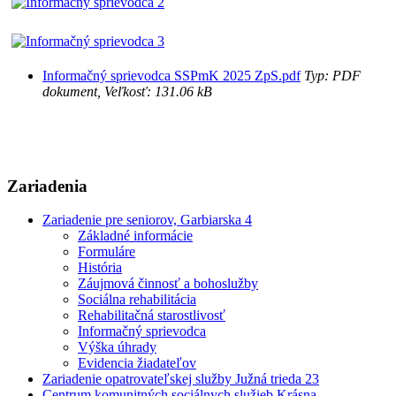
Informačný sprievodca SSPmK 2025 ZpS.pdf
Typ: PDF
dokument, Veľkosť: 131.06 kB
Zariadenia
Zariadenie pre seniorov, Garbiarska 4
Základné informácie
Formuláre
História
Záujmová činnosť a bohoslužby
Sociálna rehabilitácia
Rehabilitačná starostlivosť
Informačný sprievodca
Výška úhrady
Evidencia žiadateľov
Zariadenie opatrovateľskej služby Južná trieda 23
Centrum komunitných sociálnych služieb Krásna