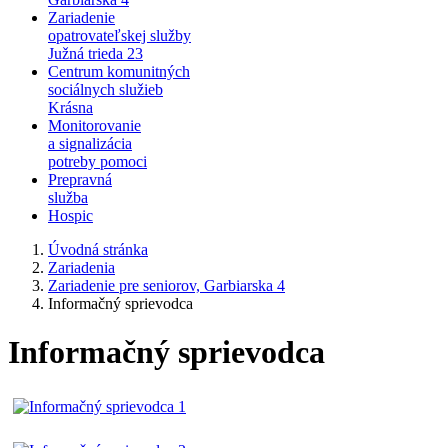
Zariadenie
opatrovateľskej služby
Južná trieda 23
Centrum komunitných
sociálnych služieb
Krásna
Monitorovanie
a signalizácia
potreby pomoci
Prepravná
služba
Hospic
Úvodná stránka
Zariadenia
Zariadenie pre seniorov, Garbiarska 4
Informačný sprievodca
Informačný sprievodca