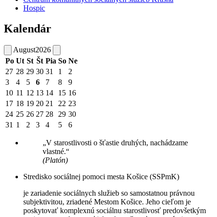
Hospic
Kalendár
August
2026
Po
Ut
St
Št
Pia
So
Ne
27
28
29
30
31
1
2
3
4
5
6
7
8
9
10
11
12
13
14
15
16
17
18
19
20
21
22
23
24
25
26
27
28
29
30
31
1
2
3
4
5
6
„V starostlivosti o šťastie druhých, nachádzame
vlastné.“
(Platón)
Stredisko sociálnej pomoci mesta Košice (SSPmK)
je zariadenie sociálnych služieb so samostatnou právnou
subjektivitou, zriadené Mestom Košice. Jeho cieľom je
poskytovať komplexnú sociálnu starostlivosť predovšetkým