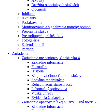
Aktivity
Brožúra o sociálnych službách
Občasník
Jubilanti
Aktuality
Poďakovania
Monitorovanie a signalizácia potreby pomoci
Prepravná služba
Pre rodinných príslušníkov
Fotogaléria
Kalendár akcií
Partneri
Zariadenia
Zariadenie pre seniorov, Garbiarska 4
Základné informácie
Formuláre
História
Záujmová činnosť a bohoslužby
Sociálna rehabilitácia
Rehabilitačná starostlivosť
Informačný sprievodca
Výška úhrady
Evidencia žiadateľov
Zariadenie opatrovateľskej služby Južná trieda 23
Základné informácie