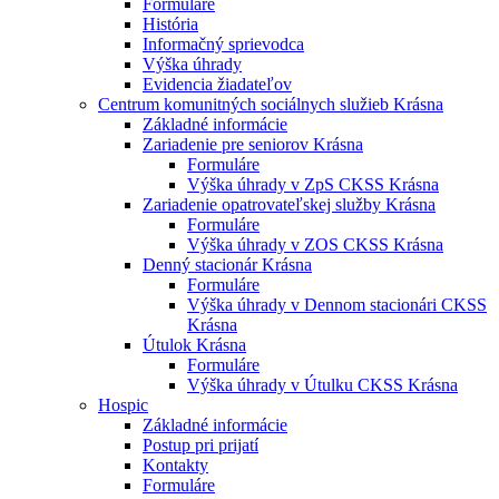
Formuláre
História
Informačný sprievodca
Výška úhrady
Evidencia žiadateľov
Centrum komunitných sociálnych služieb Krásna
Základné informácie
Zariadenie pre seniorov Krásna
Formuláre
Výška úhrady v ZpS CKSS Krásna
Zariadenie opatrovateľskej služby Krásna
Formuláre
Výška úhrady v ZOS CKSS Krásna
Denný stacionár Krásna
Formuláre
Výška úhrady v Dennom stacionári CKSS
Krásna
Útulok Krásna
Formuláre
Výška úhrady v Útulku CKSS Krásna
Hospic
Základné informácie
Postup pri prijatí
Kontakty
Formuláre