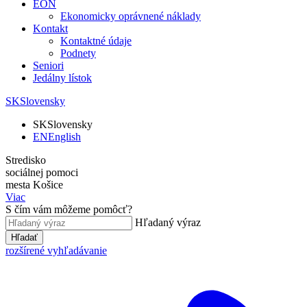
EON
Ekonomicky oprávnené náklady
Kontakt
Kontaktné údaje
Podnety
Seniori
Jedálny lístok
SK
Slovensky
SK
Slovensky
EN
English
Stredisko
sociálnej pomoci
mesta Košice
Viac
S čím vám môžeme pomôcť?
Hľadaný výraz
Hľadať
rozšírené vyhľadávanie