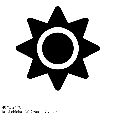
40 °C
24 °C
jasná obloha, slabý západný vietor