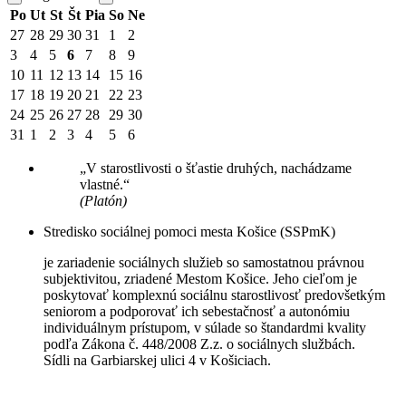
Po
Ut
St
Št
Pia
So
Ne
27
28
29
30
31
1
2
3
4
5
6
7
8
9
10
11
12
13
14
15
16
17
18
19
20
21
22
23
24
25
26
27
28
29
30
31
1
2
3
4
5
6
„V starostlivosti o šťastie druhých, nachádzame
vlastné.“
(Platón)
Stredisko sociálnej pomoci mesta Košice (SSPmK)
je zariadenie sociálnych služieb so samostatnou právnou
subjektivitou, zriadené Mestom Košice. Jeho cieľom je
poskytovať komplexnú sociálnu starostlivosť predovšetkým
seniorom a podporovať ich sebestačnosť a autonómiu
individuálnym prístupom, v súlade so štandardmi kvality
podľa Zákona č. 448/2008 Z.z. o sociálnych službách.
Sídli na Garbiarskej ulici 4 v Košiciach.