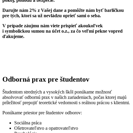
pokoj, pohodu a bezpečie.
Darujte nám 2% z Vašej dane a pomôžte nám byť barličkou
pre tých, ktorí sa už nevládzu oprieť sami o seba.
V prípade záujmu nám viete prispieť akoukoľvek
i symbolickou sumou na účet o.z., za čo veľmi pekne vopred
ďakujeme.
Odborná prax pre študentov
Študentom stredných a vysokých škôl ponúkame možnosť
absolvovať odbornú prax v našich zariadeniach, počas ktorej majú
príležitosť prepojiť teoretické vedomosti s reálnou prácou s klientmi.
Ponúkame priestor pre študentov odborov:
Sociálna práca
Ošetrovateľstvo a opatrovateľstvo