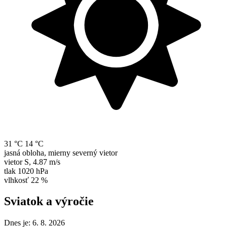
31 °C
14 °C
jasná obloha, mierny severný vietor
vietor
S
,
4.87 m/s
tlak
1020 hPa
vlhkosť
22 %
Sviatok a výročie
Dnes je:
6. 8. 2026