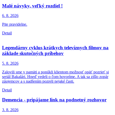
Malé návyky, veľký rozdiel !
6. 8.
2026
Pite pravidelne.
Detail
Legendárny cyklus krátkych televíznych filmov na
základe skutočných príbehov
5. 8.
2026
Zalovili sme v pamäti a ponúkli klientom možnosť opäť pozrieť si
seriál Bakalári. Hneď vedeli o čom hovoríme. A tak sa zišlo zopár
záujemcov a s nadšením pozreli nejaké časti.
Detail
Demencia - pripájame link na podnetný rozhovor
3. 8.
2026