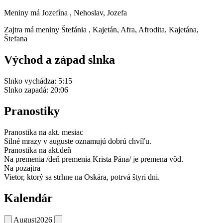
Meniny má
Jozefína
, Nehoslav, Jozefa
Zajtra má meniny
Štefánia
, Kajetán, Afra, Afrodita, Kajetána,
Štefana
Východ a západ slnka
Slnko vychádza:
5:15
Slnko zapadá:
20:06
Pranostiky
Pranostika na akt. mesiac
Silné mrazy v auguste oznamujú dobrú chvíľu.
Pranostika na akt.deň
Na premenia /deň premenia Krista Pána/ je premena vôd.
Na pozajtra
Vietor, ktorý sa strhne na Oskára, potrvá štyri dni.
Kalendár
August
2026