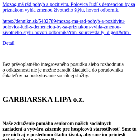
Mozog má rád pohyb a pozitivitu. Polovica ľudí s demenciou by sa
príznakom vyhla zmenou životného štýlu, hovorí odborník.
https://dennikn.sk/5482789/mozog-ma-rad-pohyb-a-pozitivitu-
polovica-ludi-s-demenciou-by-sa-priznakom-vyhla-zmenou-
zivotneho-stylu-hovori-odbornik/?rtm_source=daily_digest&rtm_
Detail
Bez právoplatného integrovaného posudku alebo rozhodnutia
o odkázanosti nie je možné zaradiť žiadateľa do poradovníka
čakateľov na poskytovanie sociálnej služby.
GARBIARSKA LIPA o.z.
Naše združenie pomáha seniorom našich sociálnych
zariadení a vytvára zázemie pre hospicovú starostlivosť. Sme tu
pre nich aj v poslednom štádiu života, aby sme im priniesli