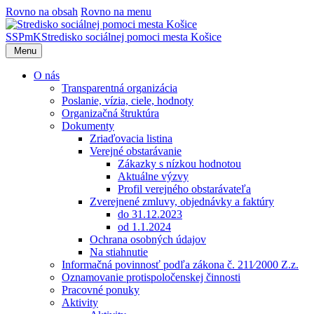
Rovno na obsah
Rovno na menu
SSPmK
Stredisko sociálnej pomoci mesta Košice
Menu
O nás
Transparentná organizácia
Poslanie, vízia, ciele, hodnoty
Organizačná štruktúra
Dokumenty
Zriaďovacia listina
Verejné obstarávanie
Zákazky s nízkou hodnotou
Aktuálne výzvy
Profil verejného obstarávateľa
Zverejnené zmluvy, objednávky a faktúry
do 31.12.2023
od 1.1.2024
Ochrana osobných údajov
Na stiahnutie
Informačná povinnosť podľa zákona č. 211⁄2000 Z.z.
Oznamovanie protispoločenskej činnosti
Pracovné ponuky
Aktivity