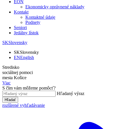
EON
Ekonomicky oprávnené náklady
Kontakt
Kontaktné údaje
Podnety
Seniori
Jedálny lístok
SK
Slovensky
SK
Slovensky
EN
English
Stredisko
sociálnej pomoci
mesta Košice
Viac
S čím vám môžeme pomôcť?
Hľadaný výraz
Hľadať
rozšírené vyhľadávanie