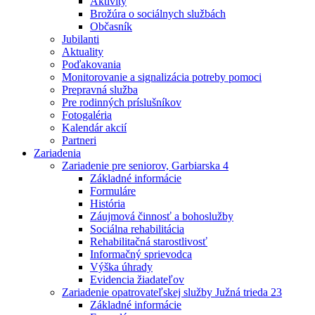
Aktivity
Brožúra o sociálnych službách
Občasník
Jubilanti
Aktuality
Poďakovania
Monitorovanie a signalizácia potreby pomoci
Prepravná služba
Pre rodinných príslušníkov
Fotogaléria
Kalendár akcií
Partneri
Zariadenia
Zariadenie pre seniorov, Garbiarska 4
Základné informácie
Formuláre
História
Záujmová činnosť a bohoslužby
Sociálna rehabilitácia
Rehabilitačná starostlivosť
Informačný sprievodca
Výška úhrady
Evidencia žiadateľov
Zariadenie opatrovateľskej služby Južná trieda 23
Základné informácie