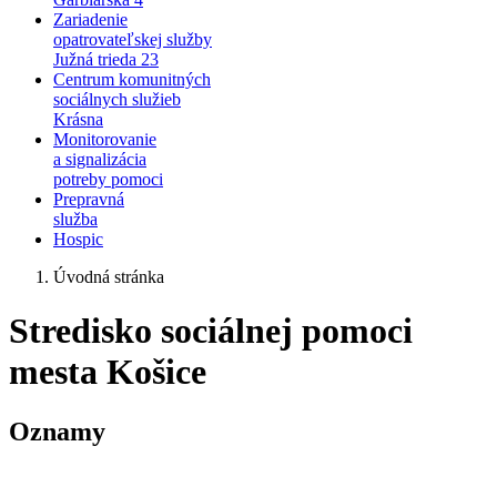
Zariadenie
opatrovateľskej služby
Južná trieda 23
Centrum komunitných
sociálnych služieb
Krásna
Monitorovanie
a signalizácia
potreby pomoci
Prepravná
služba
Hospic
Úvodná stránka
Stredisko sociálnej pomoci
mesta Košice
Oznamy