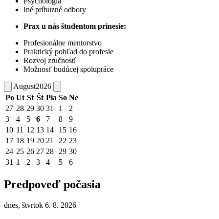
Psychológia
Iné príbuzné odbory
Prax u nás študentom prinesie:
Profesionálne mentorstvo
Praktický pohľad do profesie
Rozvoj zručností
Možnosť budúcej spolupráce
August
2026
Po
Ut
St
Št
Pia
So
Ne
27
28
29
30
31
1
2
3
4
5
6
7
8
9
10
11
12
13
14
15
16
17
18
19
20
21
22
23
24
25
26
27
28
29
30
31
1
2
3
4
5
6
Predpoveď počasia
dnes, štvrtok 6. 8. 2026