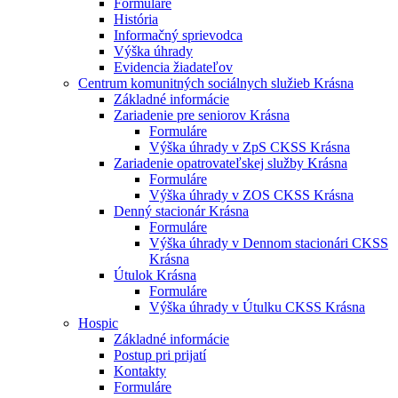
Formuláre
História
Informačný sprievodca
Výška úhrady
Evidencia žiadateľov
Centrum komunitných sociálnych služieb Krásna
Základné informácie
Zariadenie pre seniorov Krásna
Formuláre
Výška úhrady v ZpS CKSS Krásna
Zariadenie opatrovateľskej služby Krásna
Formuláre
Výška úhrady v ZOS CKSS Krásna
Denný stacionár Krásna
Formuláre
Výška úhrady v Dennom stacionári CKSS
Krásna
Útulok Krásna
Formuláre
Výška úhrady v Útulku CKSS Krásna
Hospic
Základné informácie
Postup pri prijatí
Kontakty
Formuláre