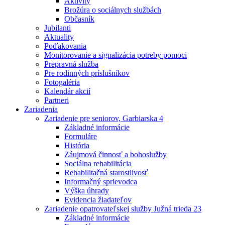
Aktivity
Brožúra o sociálnych službách
Občasník
Jubilanti
Aktuality
Poďakovania
Monitorovanie a signalizácia potreby pomoci
Prepravná služba
Pre rodinných príslušníkov
Fotogaléria
Kalendár akcií
Partneri
Zariadenia
Zariadenie pre seniorov, Garbiarska 4
Základné informácie
Formuláre
História
Záujmová činnosť a bohoslužby
Sociálna rehabilitácia
Rehabilitačná starostlivosť
Informačný sprievodca
Výška úhrady
Evidencia žiadateľov
Zariadenie opatrovateľskej služby Južná trieda 23
Základné informácie