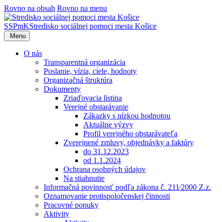
Rovno na obsah
Rovno na menu
SSPmK
Stredisko sociálnej pomoci mesta Košice
Menu
O nás
Transparentná organizácia
Poslanie, vízia, ciele, hodnoty
Organizačná štruktúra
Dokumenty
Zriaďovacia listina
Verejné obstarávanie
Zákazky s nízkou hodnotou
Aktuálne výzvy
Profil verejného obstarávateľa
Zverejnené zmluvy, objednávky a faktúry
do 31.12.2023
od 1.1.2024
Ochrana osobných údajov
Na stiahnutie
Informačná povinnosť podľa zákona č. 211⁄2000 Z.z.
Oznamovanie protispoločenskej činnosti
Pracovné ponuky
Aktivity