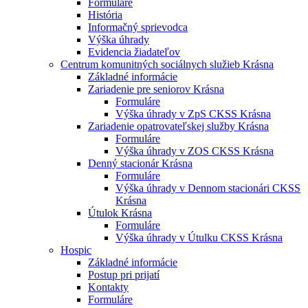
Formuláre
História
Informačný sprievodca
Výška úhrady
Evidencia žiadateľov
Centrum komunitných sociálnych služieb Krásna
Základné informácie
Zariadenie pre seniorov Krásna
Formuláre
Výška úhrady v ZpS CKSS Krásna
Zariadenie opatrovateľskej služby Krásna
Formuláre
Výška úhrady v ZOS CKSS Krásna
Denný stacionár Krásna
Formuláre
Výška úhrady v Dennom stacionári CKSS
Krásna
Útulok Krásna
Formuláre
Výška úhrady v Útulku CKSS Krásna
Hospic
Základné informácie
Postup pri prijatí
Kontakty
Formuláre