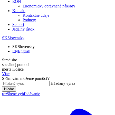
EON
Ekonomicky oprávnené náklady
Kontakt
Kontaktné údaje
Podnety
Seniori
Jedálny lístok
SK
Slovensky
SK
Slovensky
EN
English
Stredisko
sociálnej pomoci
mesta Košice
Viac
S čím vám môžeme pomôcť?
Hľadaný výraz
Hľadať
rozšírené vyhľadávanie