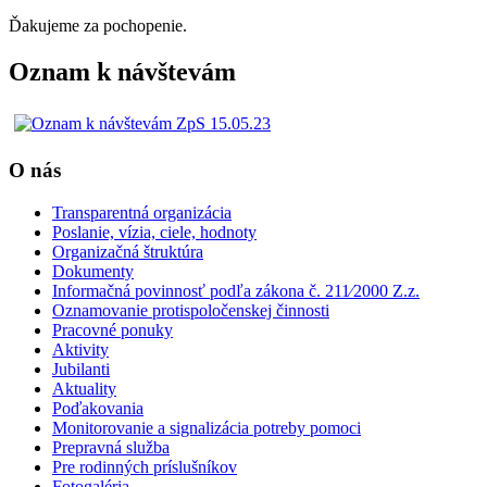
Ďakujeme za pochopenie.
Oznam k návštevám
O nás
Transparentná organizácia
Poslanie, vízia, ciele, hodnoty
Organizačná štruktúra
Dokumenty
Informačná povinnosť podľa zákona č. 211⁄2000 Z.z.
Oznamovanie protispoločenskej činnosti
Pracovné ponuky
Aktivity
Jubilanti
Aktuality
Poďakovania
Monitorovanie a signalizácia potreby pomoci
Prepravná služba
Pre rodinných príslušníkov
Fotogaléria