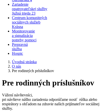
Zariadenie
opatrovateľskej služby
Južná trieda 23
Centrum komunitných
sociálnych služieb
Krásna
Monitorovanie
a signalizácia
potreby pomoci
Prepravná
služba
Hospic
Úvodná stránka
O nás
Pre rodinných príslušníkov
Pre rodinných príslušníkov
Vážení návštevníci,
pri návšteve nášho zariadenia odporúčame nosiť rúška alebo
respirátory s ohľadom na zdravie našich prijímateľov sociálnej
služby.