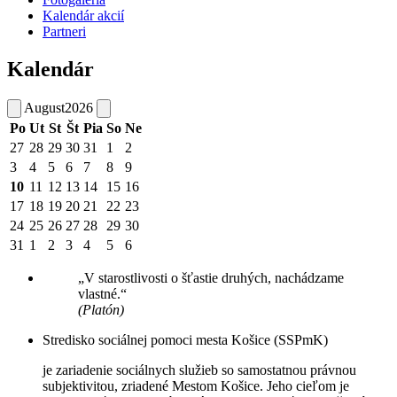
Kalendár akcií
Partneri
Kalendár
August
2026
Po
Ut
St
Št
Pia
So
Ne
27
28
29
30
31
1
2
3
4
5
6
7
8
9
10
11
12
13
14
15
16
17
18
19
20
21
22
23
24
25
26
27
28
29
30
31
1
2
3
4
5
6
„V starostlivosti o šťastie druhých, nachádzame
vlastné.“
(Platón)
Stredisko sociálnej pomoci mesta Košice (SSPmK)
je zariadenie sociálnych služieb so samostatnou právnou
subjektivitou, zriadené Mestom Košice. Jeho cieľom je