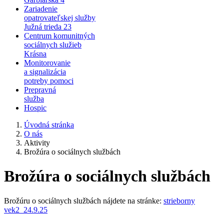
Zariadenie
opatrovateľskej služby
Južná trieda 23
Centrum komunitných
sociálnych služieb
Krásna
Monitorovanie
a signalizácia
potreby pomoci
Prepravná
služba
Hospic
Úvodná stránka
O nás
Aktivity
Brožúra o sociálnych službách
Brožúra o sociálnych službách
Brožúru o sociálnych službách nájdete na stránke:
strieborny
vek2_24.9.25