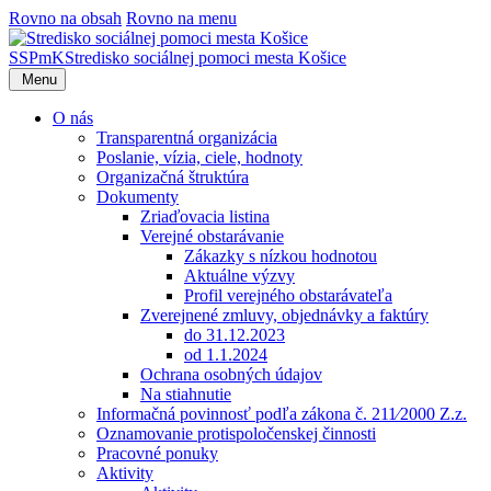
Rovno na obsah
Rovno na menu
SSPmK
Stredisko sociálnej pomoci mesta Košice
Menu
O nás
Transparentná organizácia
Poslanie, vízia, ciele, hodnoty
Organizačná štruktúra
Dokumenty
Zriaďovacia listina
Verejné obstarávanie
Zákazky s nízkou hodnotou
Aktuálne výzvy
Profil verejného obstarávateľa
Zverejnené zmluvy, objednávky a faktúry
do 31.12.2023
od 1.1.2024
Ochrana osobných údajov
Na stiahnutie
Informačná povinnosť podľa zákona č. 211⁄2000 Z.z.
Oznamovanie protispoločenskej činnosti
Pracovné ponuky
Aktivity