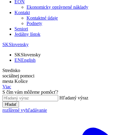
EON
Ekonomicky oprávnené náklady
Kontakt
Kontaktné údaje
Podnety
Seniori
Jedálny lístok
SK
Slovensky
SK
Slovensky
EN
English
Stredisko
sociálnej pomoci
mesta Košice
Viac
S čím vám môžeme pomôcť?
Hľadaný výraz
Hľadať
rozšírené vyhľadávanie