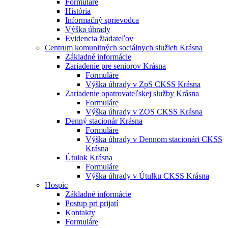
Formuláre
História
Informačný sprievodca
Výška úhrady
Evidencia žiadateľov
Centrum komunitných sociálnych služieb Krásna
Základné informácie
Zariadenie pre seniorov Krásna
Formuláre
Výška úhrady v ZpS CKSS Krásna
Zariadenie opatrovateľskej služby Krásna
Formuláre
Výška úhrady v ZOS CKSS Krásna
Denný stacionár Krásna
Formuláre
Výška úhrady v Dennom stacionári CKSS
Krásna
Útulok Krásna
Formuláre
Výška úhrady v Útulku CKSS Krásna
Hospic
Základné informácie
Postup pri prijatí
Kontakty
Formuláre