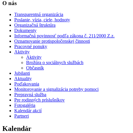
O nás
Transparentná organizácia
Poslanie, vízia, ciele, hodnoty
Organizačná štruktúra
Dokumenty
Informačná povinnosť podľa zákona č. 211⁄2000 Z.z.
Oznamovanie protispoločenskej činnosti
Pracovné ponuky
Aktivity
Aktivity
Brožúra o sociálnych službách
Občasník
Jubilanti
Aktuality
Poďakovania
Monitorovanie a signalizácia potreby pomoci
Prepravná služba
Pre rodinných príslušníkov
Fotogaléria
Kalendár akcií
Partneri
Kalendár