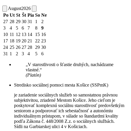
August
2026
Po
Ut
St
Št
Pia
So
Ne
27
28
29
30
31
1
2
3
4
5
6
7
8
9
10
11
12
13
14
15
16
17
18
19
20
21
22
23
24
25
26
27
28
29
30
31
1
2
3
4
5
6
„V starostlivosti o šťastie druhých, nachádzame
vlastné.“
(Platón)
Stredisko sociálnej pomoci mesta Košice (SSPmK)
je zariadenie sociálnych služieb so samostatnou právnou
subjektivitou, zriadené Mestom Košice. Jeho cieľom je
poskytovať komplexnú sociálnu starostlivosť predovšetkým
seniorom a podporovať ich sebestačnosť a autonómiu
individuálnym prístupom, v súlade so štandardmi kvality
podľa Zákona č. 448/2008 Z.z. o sociálnych službách.
Sídli na Garbiarskej ulici 4 v Košiciach.