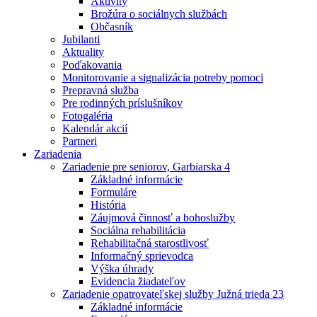
Aktivity
Brožúra o sociálnych službách
Občasník
Jubilanti
Aktuality
Poďakovania
Monitorovanie a signalizácia potreby pomoci
Prepravná služba
Pre rodinných príslušníkov
Fotogaléria
Kalendár akcií
Partneri
Zariadenia
Zariadenie pre seniorov, Garbiarska 4
Základné informácie
Formuláre
História
Záujmová činnosť a bohoslužby
Sociálna rehabilitácia
Rehabilitačná starostlivosť
Informačný sprievodca
Výška úhrady
Evidencia žiadateľov
Zariadenie opatrovateľskej služby Južná trieda 23
Základné informácie