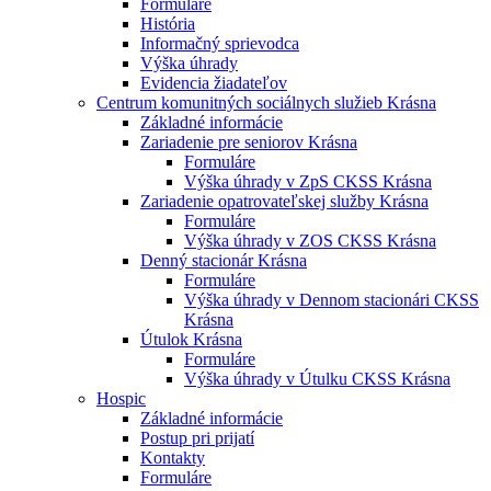
Formuláre
História
Informačný sprievodca
Výška úhrady
Evidencia žiadateľov
Centrum komunitných sociálnych služieb Krásna
Základné informácie
Zariadenie pre seniorov Krásna
Formuláre
Výška úhrady v ZpS CKSS Krásna
Zariadenie opatrovateľskej služby Krásna
Formuláre
Výška úhrady v ZOS CKSS Krásna
Denný stacionár Krásna
Formuláre
Výška úhrady v Dennom stacionári CKSS
Krásna
Útulok Krásna
Formuláre
Výška úhrady v Útulku CKSS Krásna
Hospic
Základné informácie
Postup pri prijatí
Kontakty
Formuláre