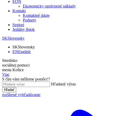
EON
Ekonomicky oprávnené náklady
Kontakt
Kontaktné údaje
Podnety
Seniori
Jedálny lístok
SK
Slovensky
SK
Slovensky
EN
English
Stredisko
sociálnej pomoci
mesta Košice
Viac
S čím vám môžeme pomôcť?
Hľadaný výraz
Hľadať
rozšírené vyhľadávanie