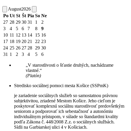
August
2026
Po
Ut
St
Št
Pia
So
Ne
27
28
29
30
31
1
2
3
4
5
6
7
8
9
10
11
12
13
14
15
16
17
18
19
20
21
22
23
24
25
26
27
28
29
30
31
1
2
3
4
5
6
„V starostlivosti o šťastie druhých, nachádzame
vlastné.“
(Platón)
Stredisko sociálnej pomoci mesta Košice (SSPmK)
je zariadenie sociálnych služieb so samostatnou právnou
subjektivitou, zriadené Mestom Košice. Jeho cieľom je
poskytovať komplexnú sociálnu starostlivosť predovšetkým
seniorom a podporovať ich sebestačnosť a autonómiu
individuálnym prístupom, v súlade so štandardmi kvality
podľa Zákona č. 448/2008 Z.z. o sociálnych službách.
Sídli na Garbiarskej ulici 4 v Košiciach.