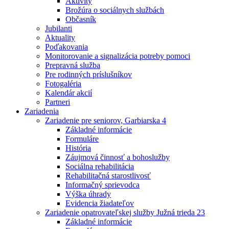
Aktivity
Brožúra o sociálnych službách
Občasník
Jubilanti
Aktuality
Poďakovania
Monitorovanie a signalizácia potreby pomoci
Prepravná služba
Pre rodinných príslušníkov
Fotogaléria
Kalendár akcií
Partneri
Zariadenia
Zariadenie pre seniorov, Garbiarska 4
Základné informácie
Formuláre
História
Záujmová činnosť a bohoslužby
Sociálna rehabilitácia
Rehabilitačná starostlivosť
Informačný sprievodca
Výška úhrady
Evidencia žiadateľov
Zariadenie opatrovateľskej služby Južná trieda 23
Základné informácie