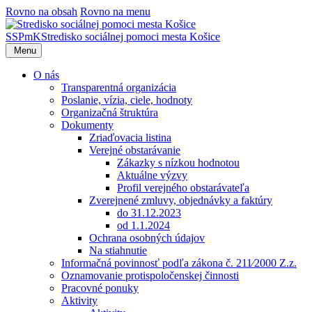
Rovno na obsah
Rovno na menu
SSPmK
Stredisko sociálnej pomoci mesta Košice
Menu
O nás
Transparentná organizácia
Poslanie, vízia, ciele, hodnoty
Organizačná štruktúra
Dokumenty
Zriaďovacia listina
Verejné obstarávanie
Zákazky s nízkou hodnotou
Aktuálne výzvy
Profil verejného obstarávateľa
Zverejnené zmluvy, objednávky a faktúry
do 31.12.2023
od 1.1.2024
Ochrana osobných údajov
Na stiahnutie
Informačná povinnosť podľa zákona č. 211⁄2000 Z.z.
Oznamovanie protispoločenskej činnosti
Pracovné ponuky
Aktivity