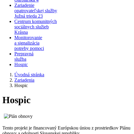
Zariadenie
opatrovateľskej služby
Južná trieda 23
Centrum komunitných
sociálnych služieb
Krásna
Monitorovanie
a signalizácia
potreby pomoci
Prepravná
služba
Hospic
Úvodná stránka
Zariadenia
Hospic
Hospic
Tento projekt je financovaný Európskou úniou z prostriedkov Plánu
obnovy a odolnosti Slovenskej republiky.